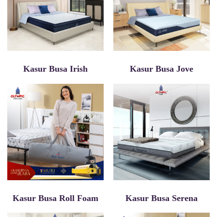
Kasur Busa Irish
Kasur Busa Jove
Kasur Busa Roll Foam
Kasur Busa Serena