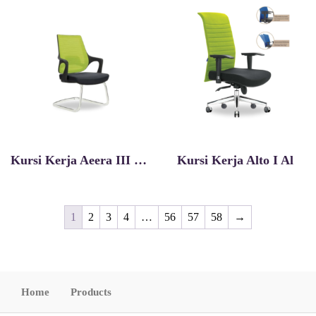
Kursi Kerja Aeera III Vcr
Kursi Kerja Alto I Al
1
2
3
4
…
56
57
58
→
Home
Products