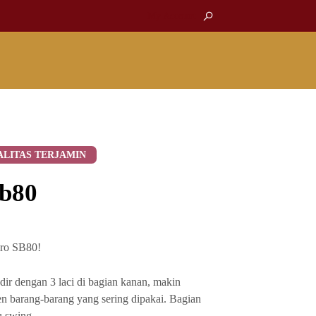
My Account
ALITAS TERJAMIN
Sb80
iro SB80!
adir dengan 3 laci di bagian kanan, makin
 barang-barang yang sering dipakai. Bagian
u swing.