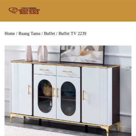
Home
/
Ruang Tamu
/
Buffet
/ Buffet TV 2239