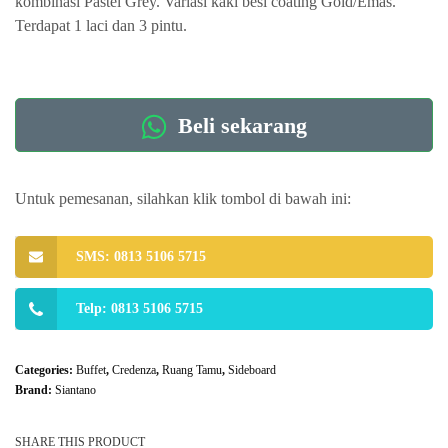
kombinasi Pastel Grey. Variasi kaki besi coating Gold/Emas.
Terdapat 1 laci dan 3 pintu.
Beli sekarang
Untuk pemesanan, silahkan klik tombol di bawah ini:
SMS: 0813 5106 5715
Telp: 0813 5106 5715
Categories:
Buffet
,
Credenza
,
Ruang Tamu
,
Sideboard
Brand:
Siantano
SHARE THIS PRODUCT