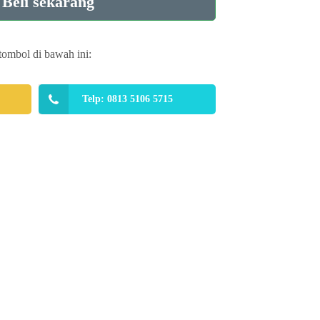
Beli sekarang
tombol di bawah ini:
Telp: 0813 5106 5715