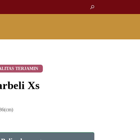
My Account
ALITAS TERJAMIN
rbeli Xs
-86(cm)