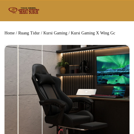
Home
/
Ruang Tidur
/
Kursi Gaming
/ Kursi Gaming X Wing Gc