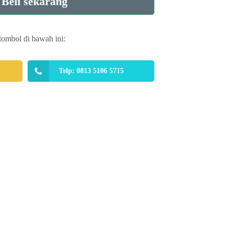
Beli sekarang
tombol di bawah ini:
Telp: 0813 5106 5715