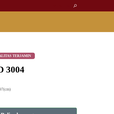
My Account
ALITAS TERJAMIN
D 3004
-97(cm)