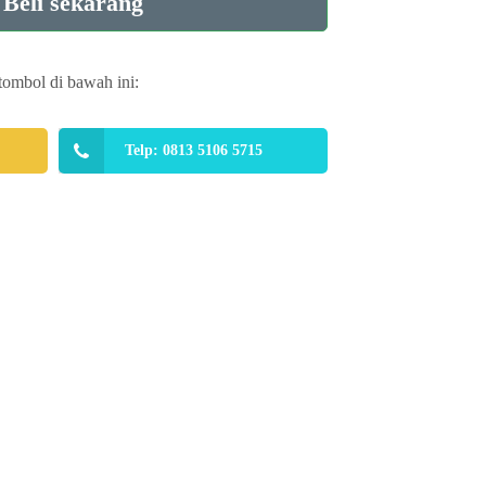
Beli sekarang
tombol di bawah ini:
Telp: 0813 5106 5715