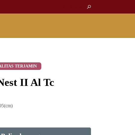
My Account
ALITAS TERJAMIN
est II Al Tc
-95(cm)