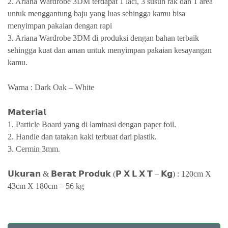
2. Ariana Wardrobe 3DM terdapat 1 laci, 3 susun rak dan 1 area
untuk menggantung baju yang luas sehingga kamu bisa
menyimpan pakaian dengan rapi
3. Ariana Wardrobe 3DM di produksi dengan bahan terbaik
sehingga kuat dan aman untuk menyimpan pakaian kesayangan
kamu.
Warna : Dark Oak – White
𝗠𝗮𝘁𝗲𝗿𝗶𝗮𝗹
1. Particle Board yang di laminasi dengan paper foil.
2. Handle dan tatakan kaki terbuat dari plastik.
3. Cermin 3mm.
𝗨𝗸𝘂𝗿𝗮𝗻 & 𝗕𝗲𝗿𝗮𝘁 𝗣𝗿𝗼𝗱𝘂𝗸 (𝗣 𝗫 𝗟 𝗫 𝗧 – 𝗞𝗴) : 120cm X
43cm X 180cm – 56 kg