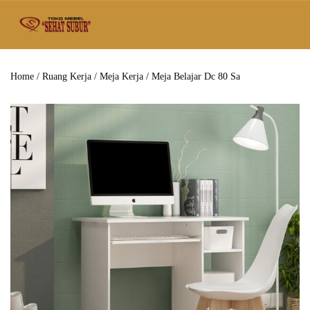
Home
/
Ruang Kerja
/
Meja Kerja
/ Meja Belajar Dc 80 Sa