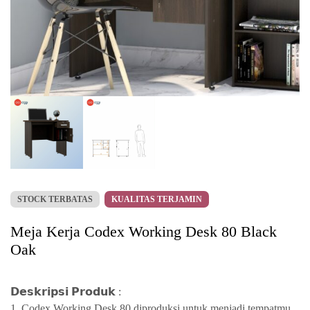
STOCK TERBATAS
KUALITAS TERJAMIN
Meja Kerja Codex Working Desk 80 Black
Oak
𝗗𝗲𝘀𝗸𝗿𝗶𝗽𝘀𝗶 𝗣𝗿𝗼𝗱𝘂𝗸 :
1. Codex Working Desk 80 diproduksi untuk menjadi tempatmu