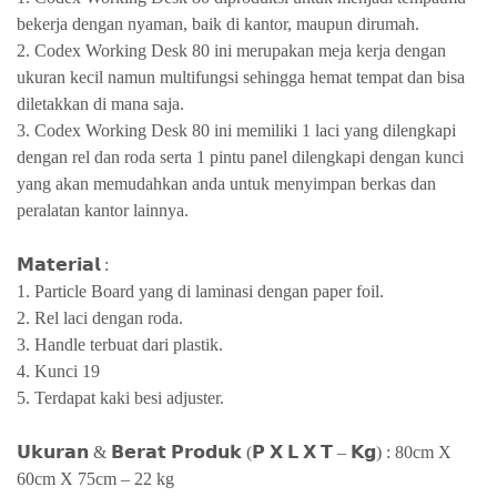
bekerja dengan nyaman, baik di kantor, maupun dirumah.
2. Codex Working Desk 80 ini merupakan meja kerja dengan
ukuran kecil namun multifungsi sehingga hemat tempat dan bisa
diletakkan di mana saja.
3. Codex Working Desk 80 ini memiliki 1 laci yang dilengkapi
dengan rel dan roda serta 1 pintu panel dilengkapi dengan kunci
yang akan memudahkan anda untuk menyimpan berkas dan
peralatan kantor lainnya.
𝗠𝗮𝘁𝗲𝗿𝗶𝗮𝗹 :
1. Particle Board yang di laminasi dengan paper foil.
2. Rel laci dengan roda.
3. Handle terbuat dari plastik.
4. Kunci 19
5. Terdapat kaki besi adjuster.
𝗨𝗸𝘂𝗿𝗮𝗻 & 𝗕𝗲𝗿𝗮𝘁 𝗣𝗿𝗼𝗱𝘂𝗸 (𝗣 𝗫 𝗟 𝗫 𝗧 – 𝗞𝗴) : 80cm X
60cm X 75cm – 22 kg