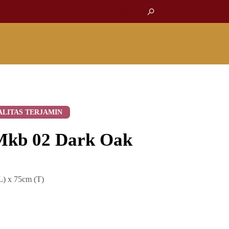
My Account
ALITAS TERJAMIN
Mkb 02 Dark Oak
) x 75cm (T)