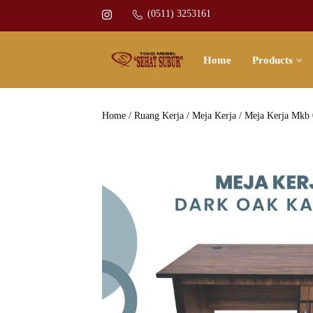
(0511) 3253161
Home
Products
Home
/
Ruang Kerja
/
Meja Kerja
/ Meja Kerja Mkb