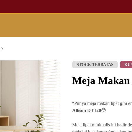
20
STOCK TERBATAS
KU
Meja Makan 
“Punya meja makan lipat gini e
Allison DT120
😍
Meja lipat minimalis ini hadir d
meja ini bisa kamu fungsikan bu