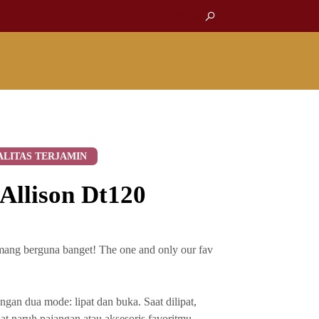
My Account
ALITAS TERJAMIN
Allison Dt120
mang berguna banget! The one and only our fav
engan dua mode: lipat dan buka. Saat dilipat,
at naruh pajangan atau aksesoris favoritmu.