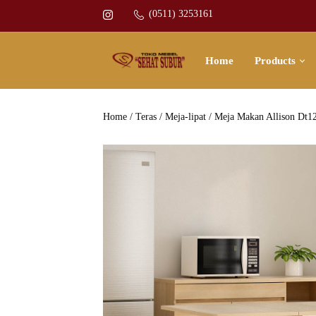
(0511) 3253161
Home
Products
Home
/
Teras
/
Meja-lipat
/ Meja Makan Allison Dt1