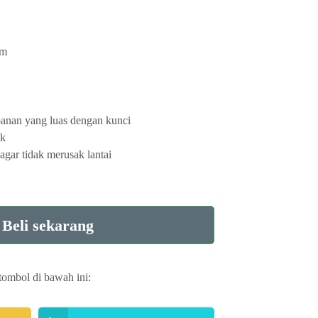
cm
panan yang luas dengan kunci
ik
 agar tidak merusak lantai
Beli sekarang
tombol di bawah ini: