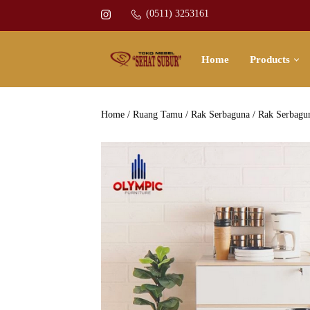
(0511) 3253161
Home
Products
Home
/
Ruang Tamu
/
Rak Serbaguna
/ Rak Serbagu