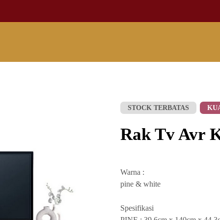
STOCK TERBATAS
KU
Rak Tv Avr 
Warna :
pine & white
Spesifikasi
PINE : 39.6cm x 140cm x 44.3