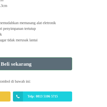
.3cm
 memudahkan memasang alat eletronik
ri penyimpanan tertutup
ik
 agar tidak merusak lantai
Beli sekarang
tombol di bawah ini:
Telp: 0813 5106 5715