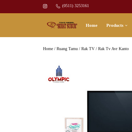
(0511) 3253161
Home
Products
Home
/
Ruang Tamu
/
Rak TV
/ Rak Tv Avr Kanto