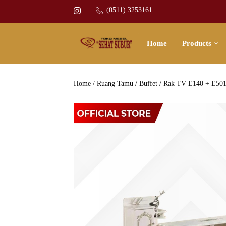
(0511) 3253161
Home
Products
Home
/
Ruang Tamu
/
Buffet
/ Rak TV E140 + E50