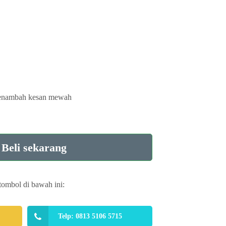
menambah kesan mewah
Beli sekarang
tombol di bawah ini:
Telp: 0813 5106 5715