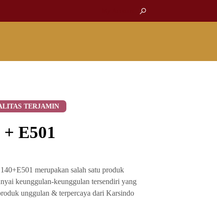
My Account
ALITAS TERJAMIN
 + E501
E140+E501 merupakan salah satu produk
nyai keunggulan-keunggulan tersendiri yang
produk unggulan & terpercaya dari Karsindo