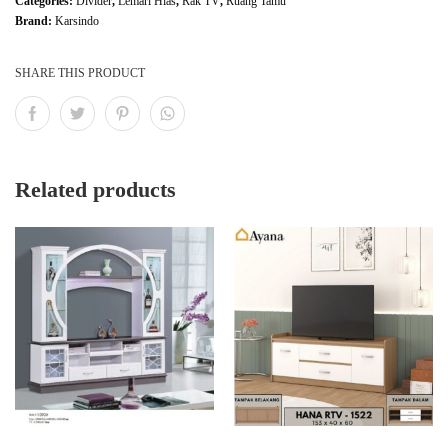
Categories:
Divider
,
Lemari Hias
,
Rak TV
,
Ruang Tamu
Brand:
Karsindo
SHARE THIS PRODUCT
Related products